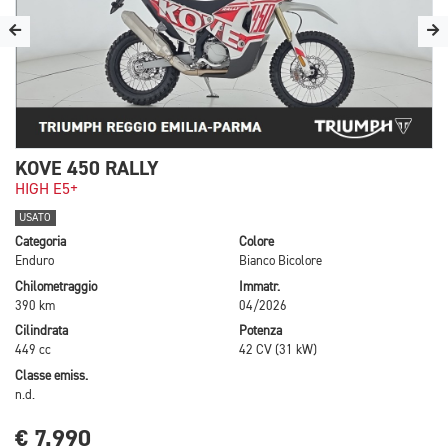
KOVE 450 RALLY
HIGH E5+
USATO
Categoria
Colore
Enduro
Bianco Bicolore
Chilometraggio
Immatr.
390 km
04/2026
Cilindrata
Potenza
449 cc
42 CV (31 kW)
Classe emiss.
n.d.
€ 7.990