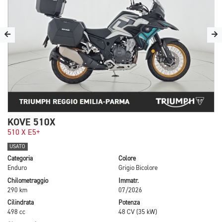
KOVE 510X
510 X E5+
USATO
Categoria
Colore
Enduro
Grigio Bicolore
Chilometraggio
Immatr.
290 km
07/2026
Cilindrata
Potenza
498 cc
48 CV (35 kW)