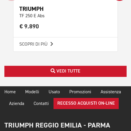
TRIUMPH
TR
TF 250 E Abs
Tig
€ 9.890
€ 
SCOPRI DI PIÙ
SCO
VEDI TUTTE
Home
Modelli
Usato
Promozioni
Assistenza
RECESSO ACQUISTI ON-LINE
Azienda
Contatti
TRIUMPH REGGIO EMILIA - PARMA