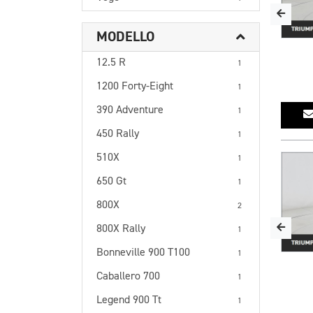
MODELLO
12.5 R
1
1200 Forty-Eight
1
390 Adventure
1
450 Rally
1
510X
1
650 Gt
1
800X
2
800X Rally
1
Bonneville 900 T100
1
Caballero 700
1
Legend 900 Tt
1