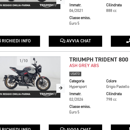
Immatr.
Cilindrata
06/2021
888 cc
Classe emiss.
Euro 5
RICHIEDI INFO
AVVIA CHAT
TRIUMPH TRIDENT 800
1/10
ASH GREY ABS
USATO
Categoria
Colore
Hypersport
Grigio Pastello
Immatr.
Cilindrata
02/2026
798 cc
Classe emiss.
Euro 5