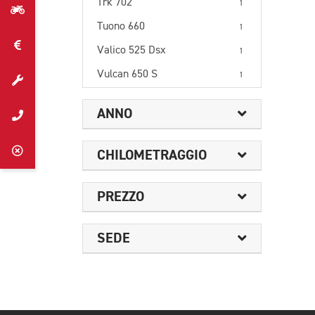
Trk 702
1
Tuono 660
1
Valico 525 Dsx
1
Vulcan 650 S
1
ANNO
CHILOMETRAGGIO
PREZZO
SEDE