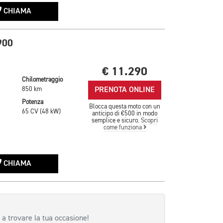
CHIAMA
900
€ 11.290
Chilometraggio
PRENOTA ONLINE
850 km
Potenza
Blocca questa moto con un
65 CV (48 kW)
anticipo di €500 in modo
semplice e sicuro.
Scopri
come funziona
CHIAMA
 a trovare la tua occasione!