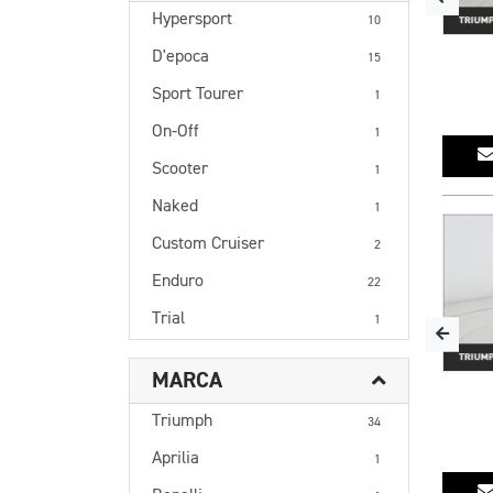
Hypersport
10
D'epoca
15
Sport Tourer
1
On-Off
1
Scooter
1
Naked
1
Custom Cruiser
2
Enduro
22
Trial
1
MARCA
Triumph
34
Aprilia
1