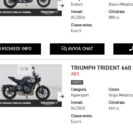
Enduro
Immatr.
Cilindrata
05/2026
888 cc
Classe emiss.
Euro 5
RICHIEDI INFO
AVVIA CHAT
TRIUMPH TRIDENT 660
1/10
ABS
USATO
Categoria
Colore
Hypersport
Immatr.
Cilindrata
04/2026
660 cc
Classe emiss.
Euro 5