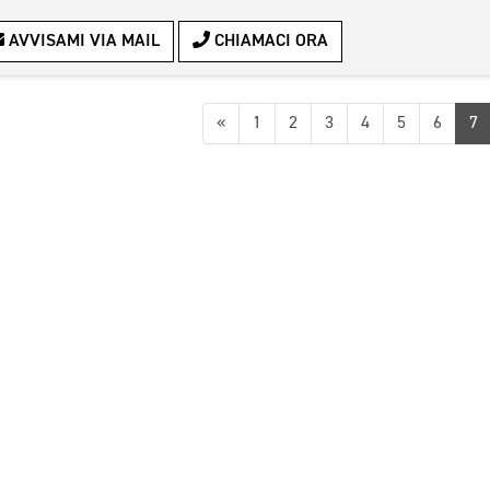
AVVISAMI VIA MAIL
CHIAMACI ORA
Precedente
«
1
2
3
4
5
6
7