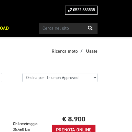
0522 383535
ROAD
Ricerca moto
Usate
€ 8.900
Chilometraggio
PRENOTA ONLINE
35.460 km