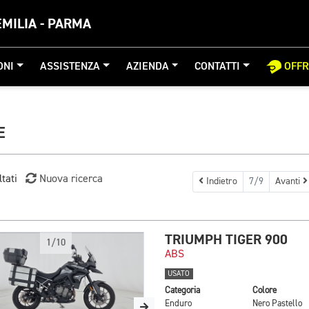
MILIA - PARMA
ONI
ASSISTENZA
AZIENDA
CONTATTI
OFF
E
ltati
Nuova ricerca
Indietro
7/9
Avanti
TRIUMPH TIGER 900
1/10
ABS
USATO
Categoria
Colore
Enduro
Nero Pastello