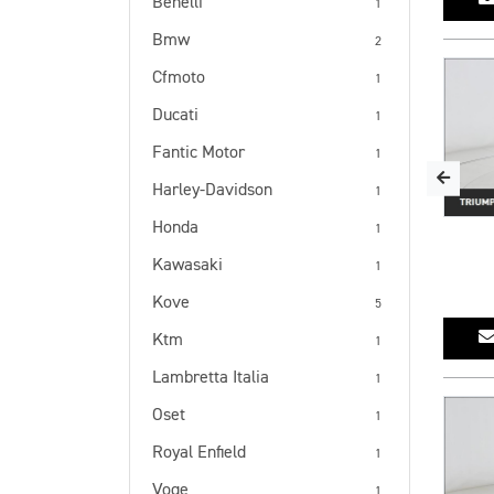
Benelli
1
Bmw
2
Cfmoto
1
Ducati
1
Fantic Motor
1
Harley-Davidson
1
Honda
1
Kawasaki
1
Kove
5
Ktm
1
Lambretta Italia
1
Oset
1
Royal Enfield
1
Voge
1